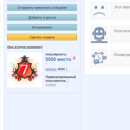
Lugoshi
Lyra
Этот блог
Отправить приватное сообщение
Добавить в друзья
Игнорировать
house Mirage
josslen
Посетит
Сделать подарок
Ищу вторую половинку!
АнтиДот
АнькаН
популярность:
Посмотре
-2
5500 место
↓
рейтинг
4034
?
Привилегированный
Мурзилк@
НБ 52
пользователь
7
уровня