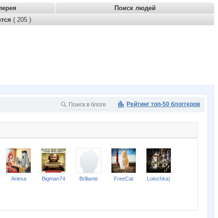
лерея
Поиск людей
ится
( 205 )
Рейтинг топ-50 блоггеров
Ariesa
Bigman74
Brillante
FreeCat
Lolochka)