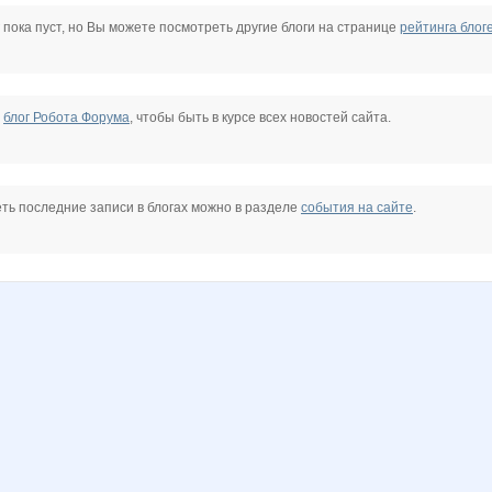
Odnakoo
Old Boy
PanTigra
Rory
SPI_R_NN
Snow Queen
 пока пуст, но Вы можете посмотреть другие блоги на странице
рейтинга блог
kraev1.1
marina-silk
mop$
talli
timofeev_evgeny
vlad0711
е
блог Робота Форума
, чтобы быть в курсе всех новостей сайта.
Н
Артёмка
Добрынич
Фейка_с_топором
Феникс72
Флёнушка
Худенький
ть последние записи в блогах можно в разделе
события на сайте
.
Профи
РуслаННыч
Рыжая соня
Сяброука
Светский Лев
Жизнерадостный светлячок