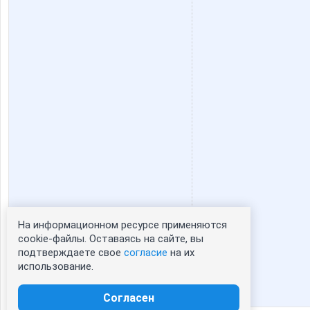
На информационном ресурсе применяются
Статистика портрета:
cookie-файлы. Оставаясь на сайте, вы
подтверждаете свое
согласие
на их
сейчас просматривают портрет - 0
использование.
зарегистрированные пользователи
посетившие портрет за 7 дней - 0
Согласен