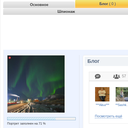
Блог
( 0 )
Основное
Шпионаж
Блог
57
***Alisa***
**Sa
Посмотреть ещё
Портрет заполнен на 71 %